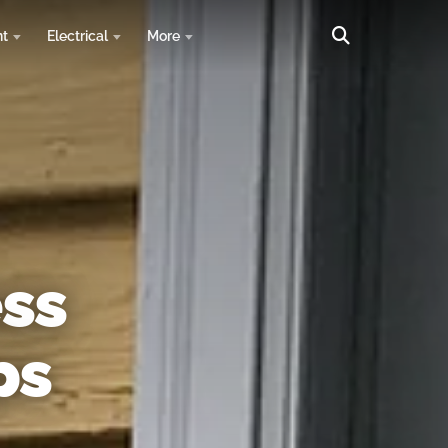
nt
Electrical
More
ess
ps